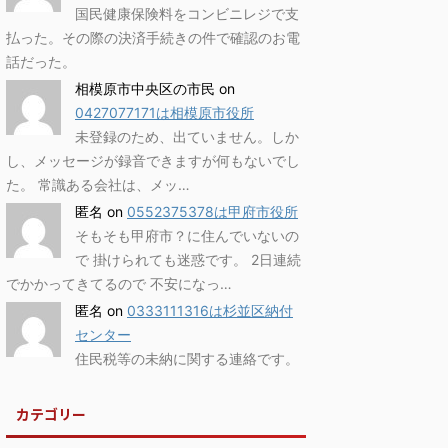
国民健康保険料をコンビニレジで支
払った。その際の決済手続きの件で確認のお電
話だった。
相模原市中央区の市民
on
0427077171は相模原市役所
未登録のため、出ていません。しか
し、メッセージが録音できますが何もないでし
た。 常識ある会社は、メッ…
匿名
on
0552375378は甲府市役所
そもそも甲府市？に住んでいないの
で 掛けられても迷惑です。 2日連続
でかかってきてるので 不安になっ…
匿名
on
0333111316は杉並区納付
センター
住民税等の未納に関する連絡です。
カテゴリー