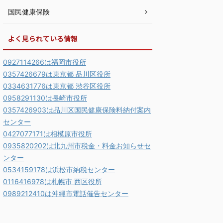
国民健康保険
よく見られている情報
0927114266は福岡市役所
0357426679は東京都 品川区役所
0334631776は東京都 渋谷区役所
0958291130は長崎市役所
0357426903は品川区国民健康保険料納付案内
センター
0427077171は相模原市役所
0935820202は北九州市税金・料金お知らせセ
ンター
0534159178は浜松市納税センター
0116416978は札幌市 西区役所
0989212410は沖縄市電話催告センター