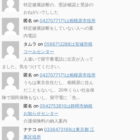
特定健康診断の、受診確認と受診の
おねがいでしした
匿名
on
0427077171は相模原市役所
特定健康診断をしていない人への案
内電話
タムラ
on
0566712288は安城市税
コールセンター
人違いで留守番電話に伝言が入って
ました。気をつけてください。
匿名
on
0427077171は相模原市役所
うちは東京在住だし、相模原に住ん
だこともないし、20年くらい社会保
険で国民保険もないし、留守電に「先…
匿名
on
0542752810は静岡市納税
お知らせセンター
介護保険料の納入案内
ナナコ
on
0336473169は東京都 江
東区役所