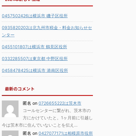
0457502426は横浜市 磯子区役所
0935820202は北九州市税金・料金お知らせセ
ンター
0455101807は横浜市 鶴見区役所
0332285507は東京都 中野区役所
0458478425は横浜市 港南区役所
最新のコメント
匿名
on
0726655222は茨木市
コールセンターに繋がれ、茨木市の
方にかけていたと。1ヶ月前に引越し
今は茨木市に住んでいないことを伝え…
匿名
on
0427077171は相模原市役所