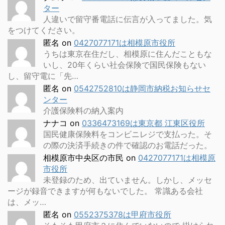
ター
人違いで留守番電話に伝言が入ってました。気
をつけてください。
匿名
on
0427077171は相模原市役所
うちは東京在住だし、相模原に住んだこともな
いし、20年くらい社会保険で国民保険もない
し、留守電に「先…
匿名
on
0542752810は静岡市納税お知らせセ
ンター
介護保険料の納入案内
ナナコ
on
0336473169は東京都 江東区役所
国民健康保険料をコンビニレジで支払った。そ
の際の決済手続きの件で確認のお電話だった。
相模原市中央区の市民
on
0427077171は相模原
市役所
未登録のため、出ていません。しかし、メッセ
ージが録音できますが何もないでした。 常識ある会社
は、メッ…
匿名
on
0552375378は甲府市役所