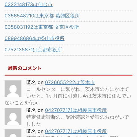
0222148173は仙台市
0356548210は東京都 葛飾区役所
0358031192は東京都 文京区役所
0899486864は松山市役所
0752135871は京都市役所
最新のコメント
匿名
on
0726655222は茨木市
コールセンターに繋がれ、茨木市の方にかけて
いたと。1ヶ月前に引越し今は茨木市に住んでい
ないことを伝え…
匿名
on
0427077171は相模原市役所
特定健康診断の、受診確認と受診のおねがいで
しした
匿名
on
0427077171は相模原市役所