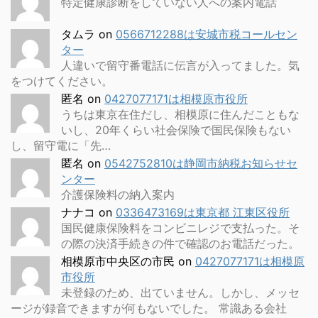
特定健康診断をしていない人への案内電話
タムラ
on
0566712288は安城市税コールセン
ター
人違いで留守番電話に伝言が入ってました。気
をつけてください。
匿名
on
0427077171は相模原市役所
うちは東京在住だし、相模原に住んだこともな
いし、20年くらい社会保険で国民保険もない
し、留守電に「先…
匿名
on
0542752810は静岡市納税お知らせセ
ンター
介護保険料の納入案内
ナナコ
on
0336473169は東京都 江東区役所
国民健康保険料をコンビニレジで支払った。そ
の際の決済手続きの件で確認のお電話だった。
相模原市中央区の市民
on
0427077171は相模原
市役所
未登録のため、出ていません。しかし、メッセ
ージが録音できますが何もないでした。 常識ある会社