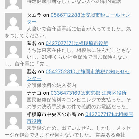
特定健康診断をしていない人への案内電話
タムラ
on
0566712288は安城市税コールセン
ター
人違いで留守番電話に伝言が入ってました。気
をつけてください。
匿名
on
0427077171は相模原市役所
うちは東京在住だし、相模原に住んだこともな
いし、20年くらい社会保険で国民保険もない
し、留守電に「先…
匿名
on
0542752810は静岡市納税お知らせセ
ンター
介護保険料の納入案内
ナナコ
on
0336473169は東京都 江東区役所
国民健康保険料をコンビニレジで支払った。そ
の際の決済手続きの件で確認のお電話だった。
相模原市中央区の市民
on
0427077171は相模原
市役所
未登録のため、出ていません。しかし、メッセ
ージが録音できますが何もないでした。 常識ある会社