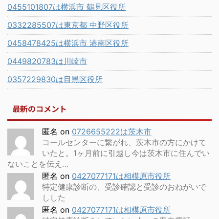
0455101807は横浜市 鶴見区役所
0332285507は東京都 中野区役所
0458478425は横浜市 港南区役所
0449820783は川崎市
0357229830は目黒区役所
最新のコメント
匿名
on
0726655222は茨木市
コールセンターに繋がれ、茨木市の方にかけて
いたと。1ヶ月前に引越し今は茨木市に住んでい
ないことを伝え…
匿名
on
0427077171は相模原市役所
特定健康診断の、受診確認と受診のおねがいで
しした
匿名
on
0427077171は相模原市役所