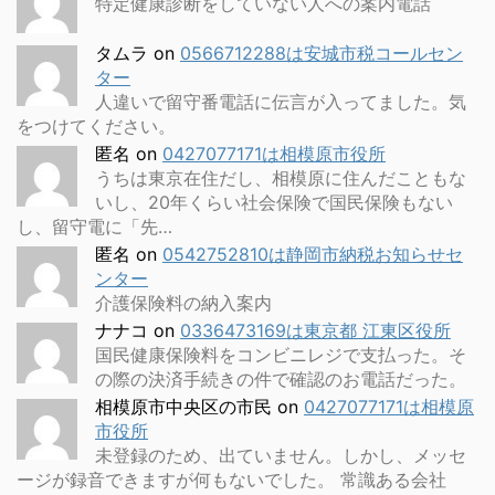
特定健康診断をしていない人への案内電話
タムラ
on
0566712288は安城市税コールセン
ター
人違いで留守番電話に伝言が入ってました。気
をつけてください。
匿名
on
0427077171は相模原市役所
うちは東京在住だし、相模原に住んだこともな
いし、20年くらい社会保険で国民保険もない
し、留守電に「先…
匿名
on
0542752810は静岡市納税お知らせセ
ンター
介護保険料の納入案内
ナナコ
on
0336473169は東京都 江東区役所
国民健康保険料をコンビニレジで支払った。そ
の際の決済手続きの件で確認のお電話だった。
相模原市中央区の市民
on
0427077171は相模原
市役所
未登録のため、出ていません。しかし、メッセ
ージが録音できますが何もないでした。 常識ある会社