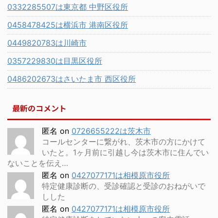
0332285507は東京都 中野区役所
0458478425は横浜市 港南区役所
0449820783は川崎市
0357229830は目黒区役所
0486202673はさいたま市 西区役所
最新のコメント
匿名
on
0726655222は茨木市
コールセンターに繋がれ、茨木市の方にかけて
いたと。1ヶ月前に引越し今は茨木市に住んでい
ないことを伝え…
匿名
on
0427077171は相模原市役所
特定健康診断の、受診確認と受診のおねがいで
しした
匿名
on
0427077171は相模原市役所