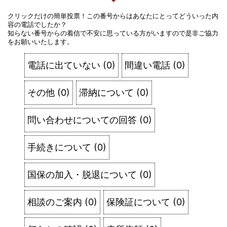
クリックだけの簡単投票！この番号からはあなたにとってどういった内
容の電話でしたか？
知らない番号からの着信で不安に思っている方がいますので是非ご協力
をお願いいたします。
電話に出ていない
(
0
)
間違い電話
(
0
)
その他
(
0
)
滞納について
(
0
)
問い合わせについての回答
(
0
)
手続きについて
(
0
)
国保の加入・脱退について
(
0
)
相談のご案内
(
0
)
保険証について
(
0
)