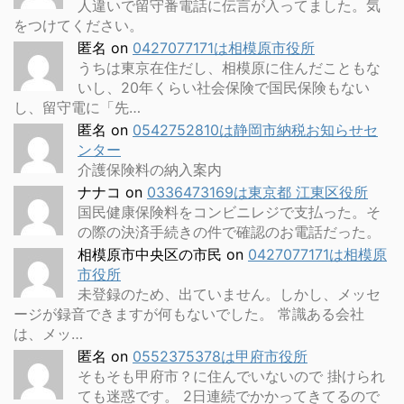
人違いで留守番電話に伝言が入ってました。気
をつけてください。
匿名
on
0427077171は相模原市役所
うちは東京在住だし、相模原に住んだこともな
いし、20年くらい社会保険で国民保険もない
し、留守電に「先…
匿名
on
0542752810は静岡市納税お知らせセ
ンター
介護保険料の納入案内
ナナコ
on
0336473169は東京都 江東区役所
国民健康保険料をコンビニレジで支払った。そ
の際の決済手続きの件で確認のお電話だった。
相模原市中央区の市民
on
0427077171は相模原
市役所
未登録のため、出ていません。しかし、メッセ
ージが録音できますが何もないでした。 常識ある会社
は、メッ…
匿名
on
0552375378は甲府市役所
そもそも甲府市？に住んでいないので 掛けられ
ても迷惑です。 2日連続でかかってきてるので