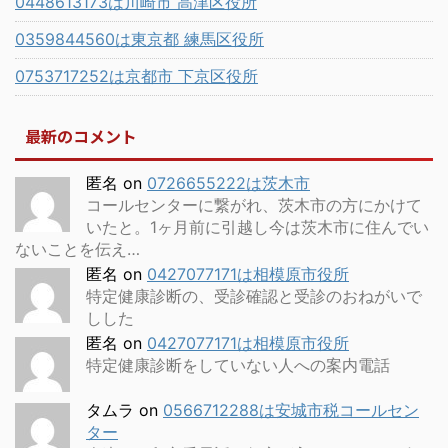
0448613173は川崎市 高津区役所
0359844560は東京都 練馬区役所
0753717252は京都市 下京区役所
最新のコメント
匿名
on
0726655222は茨木市
コールセンターに繋がれ、茨木市の方にかけて
いたと。1ヶ月前に引越し今は茨木市に住んでい
ないことを伝え…
匿名
on
0427077171は相模原市役所
特定健康診断の、受診確認と受診のおねがいで
しした
匿名
on
0427077171は相模原市役所
特定健康診断をしていない人への案内電話
タムラ
on
0566712288は安城市税コールセン
ター