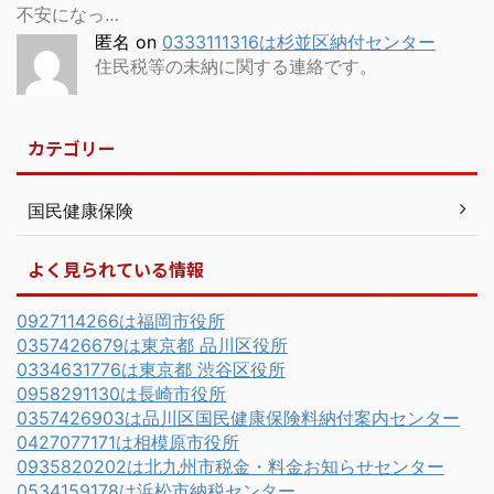
不安になっ…
匿名
on
0333111316は杉並区納付センター
住民税等の未納に関する連絡です。
カテゴリー
国民健康保険
よく見られている情報
0927114266は福岡市役所
0357426679は東京都 品川区役所
0334631776は東京都 渋谷区役所
0958291130は長崎市役所
0357426903は品川区国民健康保険料納付案内センター
0427077171は相模原市役所
0935820202は北九州市税金・料金お知らせセンター
0534159178は浜松市納税センター