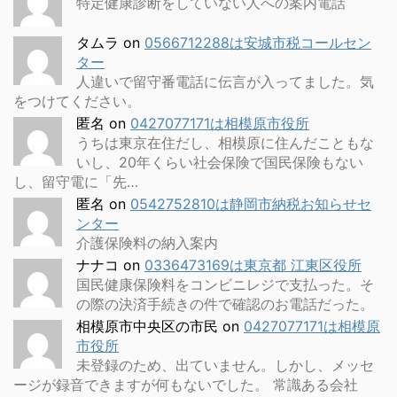
特定健康診断をしていない人への案内電話
タムラ
on
0566712288は安城市税コールセン
ター
人違いで留守番電話に伝言が入ってました。気
をつけてください。
匿名
on
0427077171は相模原市役所
うちは東京在住だし、相模原に住んだこともな
いし、20年くらい社会保険で国民保険もない
し、留守電に「先…
匿名
on
0542752810は静岡市納税お知らせセ
ンター
介護保険料の納入案内
ナナコ
on
0336473169は東京都 江東区役所
国民健康保険料をコンビニレジで支払った。そ
の際の決済手続きの件で確認のお電話だった。
相模原市中央区の市民
on
0427077171は相模原
市役所
未登録のため、出ていません。しかし、メッセ
ージが録音できますが何もないでした。 常識ある会社