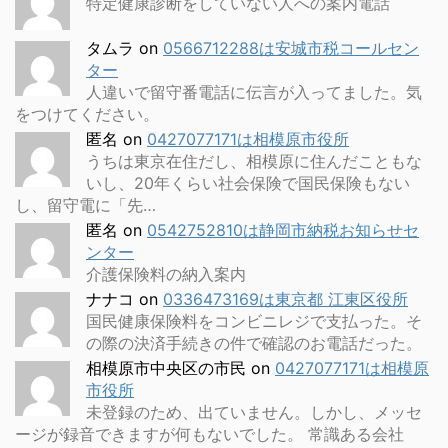
特定健康診断をしていない人への案内電話
タムラ
on
0566712288は安城市税コールセン
ター
人違いで留守番電話に伝言が入ってました。気
をつけてください。
匿名
on
0427077171は相模原市役所
うちは東京在住だし、相模原に住んだこともな
いし、20年くらい社会保険で国民保険もない
し、留守電に「先…
匿名
on
0542752810は静岡市納税お知らせセ
ンター
介護保険料の納入案内
ナナコ
on
0336473169は東京都 江東区役所
国民健康保険料をコンビニレジで支払った。そ
の際の決済手続きの件で確認のお電話だった。
相模原市中央区の市民
on
0427077171は相模原
市役所
未登録のため、出ていません。しかし、メッセ
ージが録音できますが何もないでした。 常識ある会社