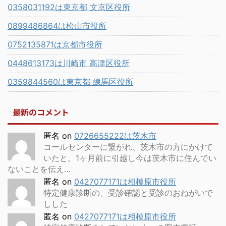
0358031192は東京都 文京区役所
0899486864は松山市役所
0752135871は京都市役所
0448613173は川崎市 高津区役所
0359844560は東京都 練馬区役所
最新のコメント
匿名
on
0726655222は茨木市
コールセンターに繋がれ、茨木市の方にかけて
いたと。1ヶ月前に引越し今は茨木市に住んでい
ないことを伝え…
匿名
on
0427077171は相模原市役所
特定健康診断の、受診確認と受診のおねがいで
しした
匿名
on
0427077171は相模原市役所