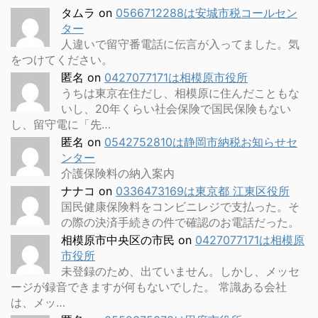
タムラ
on
0566712288は安城市税コールセン
ター
人違いで留守番電話に伝言が入ってました。気
をつけてください。
匿名
on
0427077171は相模原市役所
うちは東京在住だし、相模原に住んだこともな
いし、20年くらい社会保険で国民保険もない
し、留守電に「先…
匿名
on
0542752810は静岡市納税お知らせセ
ンター
介護保険料の納入案内
ナナコ
on
0336473169は東京都 江東区役所
国民健康保険料をコンビニレジで支払った。そ
の際の決済手続きの件で確認のお電話だった。
相模原市中央区の市民
on
0427077171は相模原
市役所
未登録のため、出ていません。しかし、メッセ
ージが録音できますが何もないでした。 常識ある会社
は、メッ…