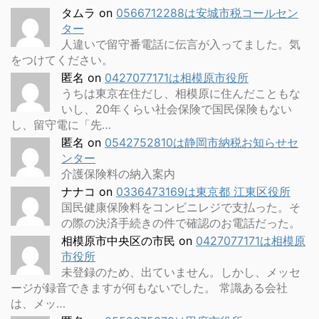
タムラ
on
0566712288は安城市税コールセン
ター
人違いで留守番電話に伝言が入ってました。気
をつけてください。
匿名
on
0427077171は相模原市役所
うちは東京在住だし、相模原に住んだこともな
いし、20年くらい社会保険で国民保険もない
し、留守電に「先…
匿名
on
0542752810は静岡市納税お知らせセ
ンター
介護保険料の納入案内
ナナコ
on
0336473169は東京都 江東区役所
国民健康保険料をコンビニレジで支払った。そ
の際の決済手続きの件で確認のお電話だった。
相模原市中央区の市民
on
0427077171は相模原
市役所
未登録のため、出ていません。しかし、メッセ
ージが録音できますが何もないでした。 常識ある会社
は、メッ…