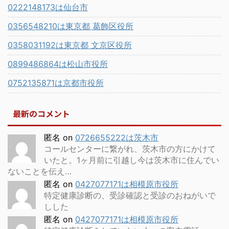
0222148173は仙台市
0356548210は東京都 葛飾区役所
0358031192は東京都 文京区役所
0899486864は松山市役所
0752135871は京都市役所
最新のコメント
匿名
on
0726655222は茨木市
コールセンターに繋がれ、茨木市の方にかけて
いたと。1ヶ月前に引越し今は茨木市に住んでい
ないことを伝え…
匿名
on
0427077171は相模原市役所
特定健康診断の、受診確認と受診のおねがいで
しした
匿名
on
0427077171は相模原市役所