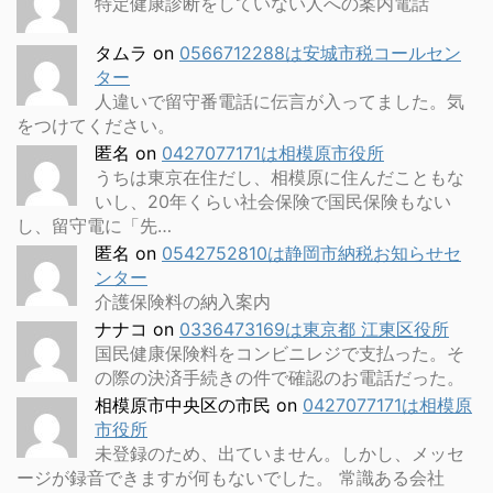
特定健康診断をしていない人への案内電話
タムラ
on
0566712288は安城市税コールセン
ター
人違いで留守番電話に伝言が入ってました。気
をつけてください。
匿名
on
0427077171は相模原市役所
うちは東京在住だし、相模原に住んだこともな
いし、20年くらい社会保険で国民保険もない
し、留守電に「先…
匿名
on
0542752810は静岡市納税お知らせセ
ンター
介護保険料の納入案内
ナナコ
on
0336473169は東京都 江東区役所
国民健康保険料をコンビニレジで支払った。そ
の際の決済手続きの件で確認のお電話だった。
相模原市中央区の市民
on
0427077171は相模原
市役所
未登録のため、出ていません。しかし、メッセ
ージが録音できますが何もないでした。 常識ある会社