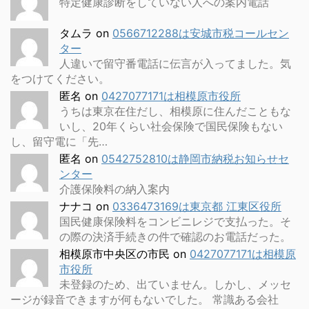
特定健康診断をしていない人への案内電話
タムラ
on
0566712288は安城市税コールセン
ター
人違いで留守番電話に伝言が入ってました。気
をつけてください。
匿名
on
0427077171は相模原市役所
うちは東京在住だし、相模原に住んだこともな
いし、20年くらい社会保険で国民保険もない
し、留守電に「先…
匿名
on
0542752810は静岡市納税お知らせセ
ンター
介護保険料の納入案内
ナナコ
on
0336473169は東京都 江東区役所
国民健康保険料をコンビニレジで支払った。そ
の際の決済手続きの件で確認のお電話だった。
相模原市中央区の市民
on
0427077171は相模原
市役所
未登録のため、出ていません。しかし、メッセ
ージが録音できますが何もないでした。 常識ある会社