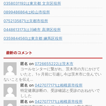
0358031192は東京都 文京区役所
0899486864は松山市役所
0752135871は京都市役所
0448613173は川崎市 高津区役所
0359844560は東京都 練馬区役所
最新のコメント
匿名
on
0726655222は茨木市
コールセンターに繋がれ、茨木市の方にかけて
いたと。1ヶ月前に引越し今は茨木市に住んでい
ないことを伝え…
匿名
on
0427077171は相模原市役所
特定健康診断の、受診確認と受診のおねがいで
しした
匿名
on
0427077171は相模原市役所