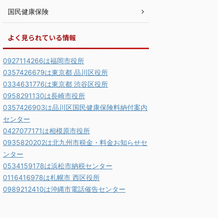
国民健康保険
よく見られている情報
0927114266は福岡市役所
0357426679は東京都 品川区役所
0334631776は東京都 渋谷区役所
0958291130は長崎市役所
0357426903は品川区国民健康保険料納付案内
センター
0427077171は相模原市役所
0935820202は北九州市税金・料金お知らせセ
ンター
0534159178は浜松市納税センター
0116416978は札幌市 西区役所
0989212410は沖縄市電話催告センター