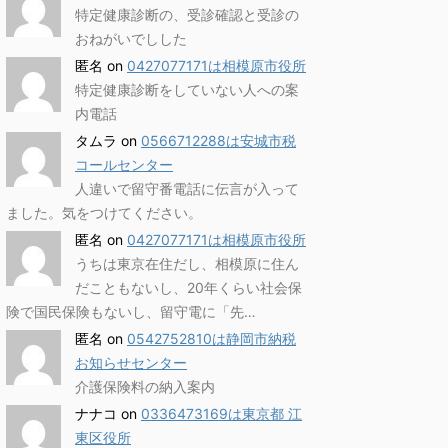
特定健康診断の、受診確認と受診の
おねがいでしした
匿名
on
0427077171は相模原市役所
特定健康診断をしていない人への案
内電話
タムラ
on
0566712288は安城市税
コールセンター
人違いで留守番電話に伝言が入って
ました。気をつけてください。
匿名
on
0427077171は相模原市役所
うちは東京在住だし、相模原に住ん
だこともないし、20年くらい社会保
険で国民保険もないし、留守電に「先…
匿名
on
0542752810は静岡市納税
お知らせセンター
介護保険料の納入案内
ナナコ
on
0336473169は東京都 江
東区役所