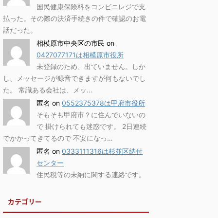
国民健康保険料をコンビニレジで支
払った。その際の決済手続きの件で確認のお電
話だった。
相模原市中央区の市民
on
0427077171は相模原市役所
未登録のため、出ていません。しか
し、メッセージが録音できますが何もないでし
た。 常識ある会社は、メッ…
匿名
on
0552375378は甲府市役所
そもそも甲府市？に住んでいないの
で 掛けられても迷惑です。 2日連続
でかかってきてるので 不安になっ…
匿名
on
0333111316は杉並区納付
センター
住民税等の未納に関する連絡です。
カテゴリー