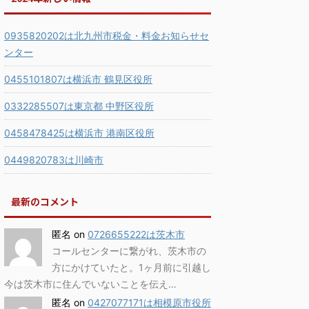
0935820202は北九州市税金・料金お知らせセ
ンター
0455101807は横浜市 鶴見区役所
0332285507は東京都 中野区役所
0458478425は横浜市 港南区役所
0449820783は川崎市
最新のコメント
匿名
on
0726655222は茨木市
コールセンターに繋がれ、茨木市の
方にかけていたと。1ヶ月前に引越し
今は茨木市に住んでいないことを伝え…
匿名
on
0427077171は相模原市役所