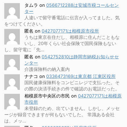
タムラ
on
0566712288は安城市税コールセン
ター
人違いで留守番電話に伝言が入ってました。気
をつけてください。
匿名
on
0427077171は相模原市役所
うちは東京在住だし、相模原に住んだこともな
いし、20年くらい社会保険で国民保険もない
し、留守電に「先…
匿名
on
0542752810は静岡市納税お知らせセ
ンター
介護保険料の納入案内
ナナコ
on
0336473169は東京都 江東区役所
国民健康保険料をコンビニレジで支払った。そ
の際の決済手続きの件で確認のお電話だった。
相模原市中央区の市民
on
0427077171は相模原
市役所
未登録のため、出ていません。しかし、メッセ
ージが録音できますが何もないでした。 常識ある会社
は、メッ…