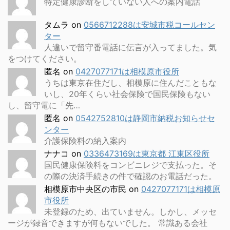
特定健康診断をしていない人への案内電話
タムラ
on
0566712288は安城市税コールセン
ター
人違いで留守番電話に伝言が入ってました。気
をつけてください。
匿名
on
0427077171は相模原市役所
うちは東京在住だし、相模原に住んだこともな
いし、20年くらい社会保険で国民保険もない
し、留守電に「先…
匿名
on
0542752810は静岡市納税お知らせセ
ンター
介護保険料の納入案内
ナナコ
on
0336473169は東京都 江東区役所
国民健康保険料をコンビニレジで支払った。そ
の際の決済手続きの件で確認のお電話だった。
相模原市中央区の市民
on
0427077171は相模原
市役所
未登録のため、出ていません。しかし、メッセ
ージが録音できますが何もないでした。 常識ある会社