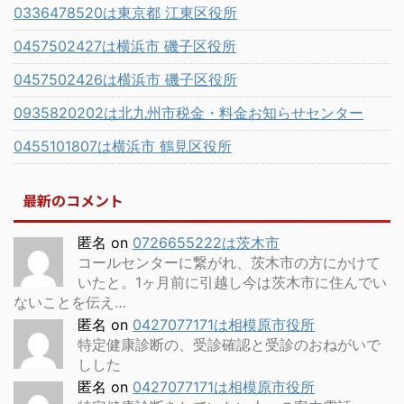
0336478520は東京都 江東区役所
0457502427は横浜市 磯子区役所
0457502426は横浜市 磯子区役所
0935820202は北九州市税金・料金お知らせセンター
0455101807は横浜市 鶴見区役所
最新のコメント
匿名
on
0726655222は茨木市
コールセンターに繋がれ、茨木市の方にかけて
いたと。1ヶ月前に引越し今は茨木市に住んでい
ないことを伝え…
匿名
on
0427077171は相模原市役所
特定健康診断の、受診確認と受診のおねがいで
しした
匿名
on
0427077171は相模原市役所