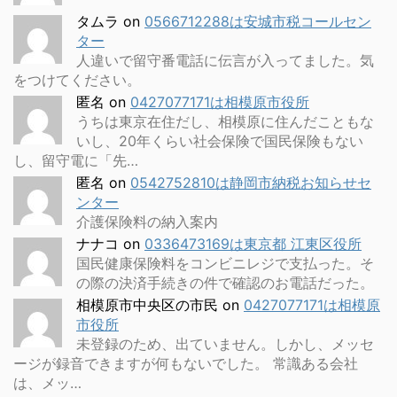
タムラ
on
0566712288は安城市税コールセン
ター
人違いで留守番電話に伝言が入ってました。気
をつけてください。
匿名
on
0427077171は相模原市役所
うちは東京在住だし、相模原に住んだこともな
いし、20年くらい社会保険で国民保険もない
し、留守電に「先…
匿名
on
0542752810は静岡市納税お知らせセ
ンター
介護保険料の納入案内
ナナコ
on
0336473169は東京都 江東区役所
国民健康保険料をコンビニレジで支払った。そ
の際の決済手続きの件で確認のお電話だった。
相模原市中央区の市民
on
0427077171は相模原
市役所
未登録のため、出ていません。しかし、メッセ
ージが録音できますが何もないでした。 常識ある会社
は、メッ…