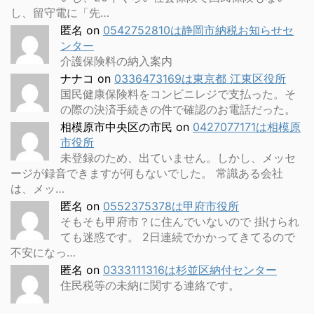
し、留守電に「先…
匿名
on
0542752810は静岡市納税お知らせセ
ンター
介護保険料の納入案内
ナナコ
on
0336473169は東京都 江東区役所
国民健康保険料をコンビニレジで支払った。そ
の際の決済手続きの件で確認のお電話だった。
相模原市中央区の市民
on
0427077171は相模原
市役所
未登録のため、出ていません。しかし、メッセ
ージが録音できますが何もないでした。 常識ある会社
は、メッ…
匿名
on
0552375378は甲府市役所
そもそも甲府市？に住んでいないので 掛けられ
ても迷惑です。 2日連続でかかってきてるので
不安になっ…
匿名
on
0333111316は杉並区納付センター
住民税等の未納に関する連絡です。