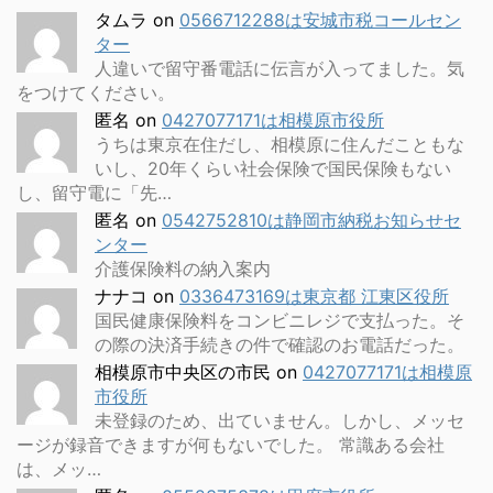
タムラ
on
0566712288は安城市税コールセン
ター
人違いで留守番電話に伝言が入ってました。気
をつけてください。
匿名
on
0427077171は相模原市役所
うちは東京在住だし、相模原に住んだこともな
いし、20年くらい社会保険で国民保険もない
し、留守電に「先…
匿名
on
0542752810は静岡市納税お知らせセ
ンター
介護保険料の納入案内
ナナコ
on
0336473169は東京都 江東区役所
国民健康保険料をコンビニレジで支払った。そ
の際の決済手続きの件で確認のお電話だった。
相模原市中央区の市民
on
0427077171は相模原
市役所
未登録のため、出ていません。しかし、メッセ
ージが録音できますが何もないでした。 常識ある会社
は、メッ…